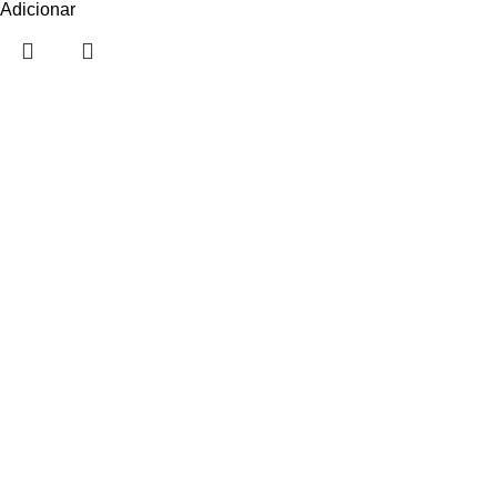
Adicionar
Sobre nós
Sobre nós
Contactos
Showrooms
Categorias
Mobiliário Doméstico
Mobiliário Escritório