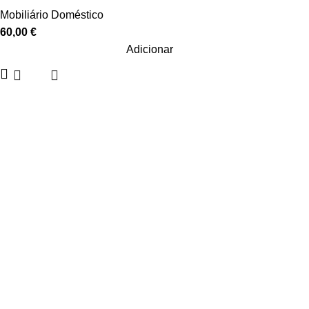
Mobiliário Doméstico
60,00
€
Adicionar
Sobre nós
Contactos
Showrooms