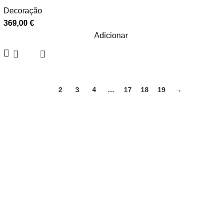
Decoração
369,00
€
Adicionar
1
2
3
4
…
17
18
19
→
Sobre nós