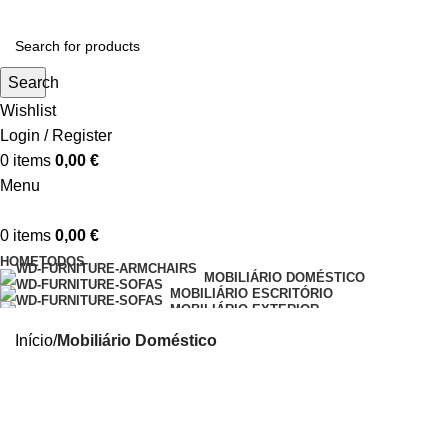
Search
Wishlist
Login / Register
0
items
0,00
€
Menu
0
items
0,00
€
HOME
TODOS
MOBILIÁRIO DOMÉSTICO
MOBILIÁRIO ESCRITÓRIO
MOBILIÁRIO EXTERIOR
MOBILIÁRIO INDUSTRIAL
DECORAÇÃO
Início
Mobiliário Doméstico
EQUIPAMENTO