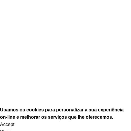
Mobiliário Doméstico
Mobiliário Escritório
Mobiliário Exterior
Mobiliário Industrial
Decoração
Equipamento
Redes Sociais
Usamos
os
cookies
pa
ra p
erso
nal
izar
a sua experiência
o
n-
lin
e
e melhorar o
s s
erv
iços
que lhe oferecemos.
Accept