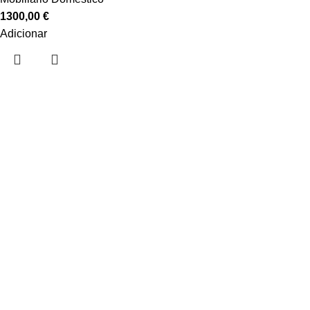
1300,00
€
Adicionar
Sobre nós
Sobre nós
Contactos
Showrooms
Categorias