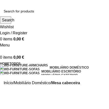
Search
Wishlist
Login / Register
0
items
0,00
€
Menu
0
items
0,00
€
HOME
TODOS
MOBILIÁRIO DOMÉSTICO
MOBILIÁRIO ESCRITÓRIO
MOBILIÁRIO EXTERIOR
MOBILIÁRIO INDUSTRIAL
DECORAÇÃO
Início
Mobiliário Doméstico
Mesa cabeceira
EQUIPAMENTO