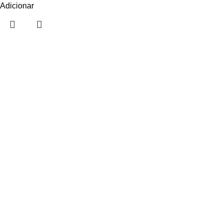
Adicionar
Sobre nós
Contactos
Showrooms
Mobiliário Doméstico
Mobiliário Escritório